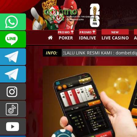
+6287840533351
PROMO
PROMO
NEW
POKER
IDNLIVE
LIVE CASINO
A
CSDOMINOBET
U JOKERCASH!! AKSES SELALU LINK RESMI KAMI : dombetdigital
INFO:
Dominobetofficial
DOMINOBET_OFFICIAL
dominobet_ofc
@dominobet_ofc
DOMINOBET_OFFICIAL