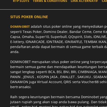
RTP SLOTS
TERMS & CONDITIONS
LINK ALTERNATIF
CA
SITUS POKER ONLINE
adalah situs poker online yang menyediakan pe
DOMINOBET
seperti Texas Poker, Domino Dealer, Bandar Ceme, Ceme Ke
Capsa, Omaha, Super10, Superbull, QQspirit, Slots, IDNLIVE
E-lottery, IDNARCADE, IDNTRADE, IDNRAFFLE, TEMBAK IKAN,
pendaftaran anda dapat bermain di semua game terbaik d
anda.
DOMINOBET merupakan situs poker online yang terpercaya
bermain semua game dan mendapatkan keuntungan bersama 
sangat lengkap seperti BCA, BSI, BNI, BRI, CIMBNIAGA, 
PANIN , JENIUS , KOSPIN JASA , EWALLET , SAKUKU , SEABANK
DANAMON juga Virtual Account, QRIS serta Voucher88 se
bertransaksi.
Raih segera keuntungan bermain bersama Dominobet yang 
jutaan rupiah yang akan siap anda bawa pulang. Dan tidak k
small , poker bid, mysteri box, poker bid dan pokerslot y